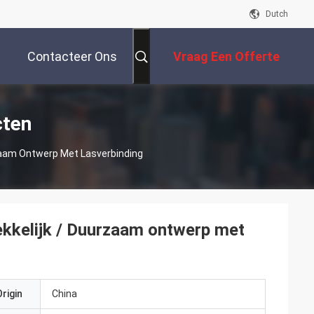
Dutch
Contacteer Ons
Vraag Een Offerte
Aan
cten
zaam Ontwerp Met Lasverbinding
ekkelijk / Duurzaam ontwerp met
rigin
China