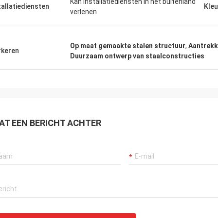
Kan installatiediensten in het buitenland
tallatiediensten
Kleu
verlenen
Op maat gemaakte stalen structuur
,
Aantrekk
keren
Duurzaam ontwerp van staalconstructies
AT EEN BERICHT ACHTER