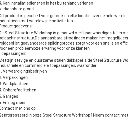
Kan installatiediensten in het buitenland verlenen
Verkoopbare grond:
Dit product is geschikt voor gebruik op elke locatie over de hele wereld,
industrieën met wereldwijde activiteiten.
Productgegevens:
De Steel Structure Workshop is gebouwd met hoogwaardige stalen mat
baldachinstructuur.De aanpasbare afmetingen maken het mogelijk een
voldoenHet geavanceerde splicingproces zorgt voor een snelle en effici
voor een probleemloze ervaring voor onze klanten.
Toepassingen:
Met zijn stevige en duurzame stalen dakkapel is de Steel Structure W
industriële en commerciële toepassingen, waaronder:
Vervaardigingsbedrijven
Verpakkingen
Werkplaatsen
Opbergfaciliteiten
Garages
En nog meer.
Contact met ons op:
Geïnteresseerd in onze Steel Structure Workshop? Neem contact met o