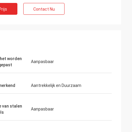
rijs
Contact Nu
 het worden
Aanpasbaar
gepast
merkend
Aantrekkelijk en Duurzaam
e van stalen
Aanpasbaar
ls