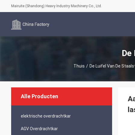
Mairuite (Shandong) Heavy Industry Machinery Co., Ltd.
De 
Thuis
/
De Luifel Van De Staals
Alle Producten
Aa
la
elektrische overdrachtkar
AGV Overdrachtkar