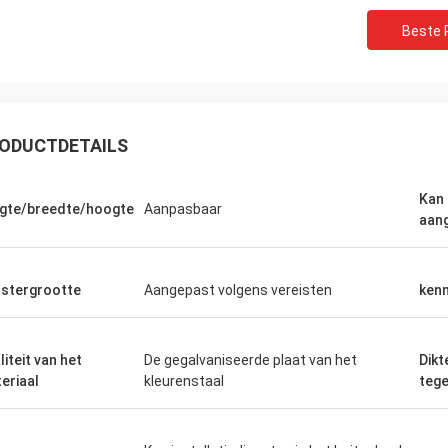
Beste P
ODUCTDETAILS
Kan
gte/breedte/hoogte
Aanpasbaar
aan
stergrootte
Aangepast volgens vereisten
ken
liteit van het
De gegalvaniseerde plaat van het
Dikt
eriaal
kleurenstaal
tege