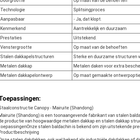
Doorgrootte
Op maat van de behoeften
Technologie
Splitsingproces
Aanpasbaar
- Ja, dat klopt.
Kenmerkend
Aantrekkelijk en duurzaam
Prestaties
Uitstekend.
Venstergrootte
Op maat van de behoeften
Stalen dakkapelstructuren
Sterke en duurzame structuren v
Metalen dakkap
Metalen daken voor extra besch
Metalen dakkapelontwerp
Op maat gemaakte ontwerpopties
Toepassingen:
Staalconstructie Canopy - Mairuite (Shandong)
Mairuite (Shandong) is een toonaangevende fabrikant van stalen baldak
de productie van hoogwaardige metalen dakkap en stalen dakkap struc
toepassingenOnze stalen baldachin is bekend om zijn uitstekende pres
Productbeschrijving
Onze stalen dakdakken, ook wel bekend als industriële dakdakken of da