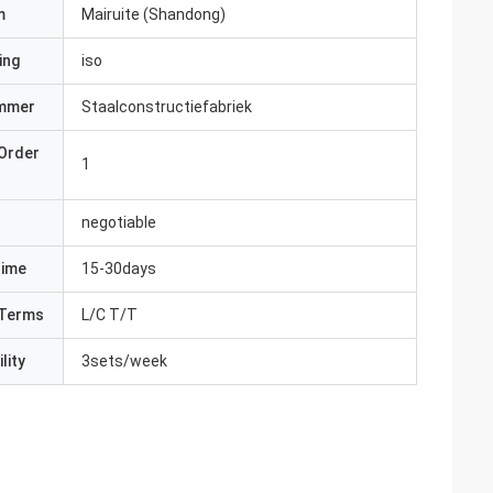
m
Mairuite (Shandong)
ing
iso
mmer
Staalconstructiefabriek
Order
1
negotiable
Time
15-30days
Terms
L/C T/T
lity
3sets/week