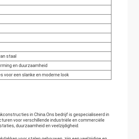
an staal
erming en duurzaamheid
 voor een slanke en moderne look
constructies in China.Ons bedrijf is gespecialiseerd in
turen voor verschillende industriële en commerciële
taties, duurzaamheid en veelzijdigheid.
kdakken voor stalen gebouwen, zijn een veelzijdige en