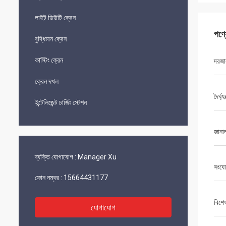
লাইট ডিউটি ​​ক্রেন
পণ্
বুদ্ধিমান ক্রেন
কাস্টিং ক্রেন
দরজ
ক্রেন দখল
দৈর্ঘ
ইন্টেলিজেন্ট চার্জিং স্টেশন
জানা
ব্যক্তি যোগাযোগ :
Manager Xu
সংযো
ফোন নম্বর :
15664431177
বিশে
যোগাযোগ