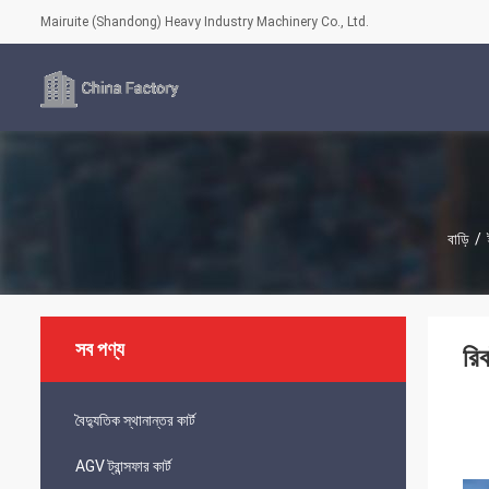
Mairuite (Shandong) Heavy Industry Machinery Co., Ltd.
বাড়ি
/
সব পণ্য
রি
বৈদ্যুতিক স্থানান্তর কার্ট
AGV ট্রান্সফার কার্ট