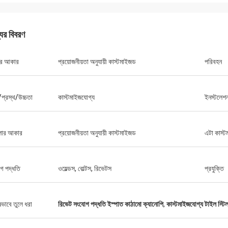
যের বিবরণ
ার আকার
প্রয়োজনীয়তা অনুযায়ী কাস্টমাইজড
পরিবহন
্য/প্রস্থ/উচ্চতা
কাস্টমাইজযোগ্য
ইনস্টলেশন
লার আকার
প্রয়োজনীয়তা অনুযায়ী কাস্টমাইজড
এটা কাস্ট
গ পদ্ধতি
ওয়েল্ডস, বোল্টস, রিভেটস
প্রযুক্তি
ষভাবে তুলে ধরা
রিভেট সংযোগ পদ্ধতি ইস্পাত কাঠামো ক্যানোপি
,
কাস্টমাইজযোগ্য টাইল স্টি