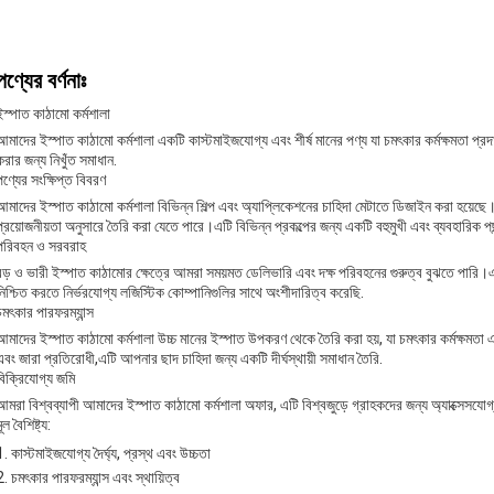
পণ্যের বর্ণনাঃ
ইস্পাত কাঠামো কর্মশালা
আমাদের ইস্পাত কাঠামো কর্মশালা একটি কাস্টমাইজযোগ্য এবং শীর্ষ মানের পণ্য যা চমৎকার কর্মক্ষমতা প্
করার জন্য নিখুঁত সমাধান.
পণ্যের সংক্ষিপ্ত বিবরণ
আমাদের ইস্পাত কাঠামো কর্মশালা বিভিন্ন শিল্প এবং অ্যাপ্লিকেশনের চাহিদা মেটাতে ডিজাইন করা হয়েছে। কাস
প্রয়োজনীয়তা অনুসারে তৈরি করা যেতে পারে।এটি বিভিন্ন প্রকল্পের জন্য একটি বহুমুখী এবং ব্যবহারিক প
পরিবহন ও সরবরাহ
বড় ও ভারী ইস্পাত কাঠামোর ক্ষেত্রে আমরা সময়মত ডেলিভারি এবং দক্ষ পরিবহনের গুরুত্ব বুঝতে পার
নিশ্চিত করতে নির্ভরযোগ্য লজিস্টিক কোম্পানিগুলির সাথে অংশীদারিত্ব করেছি.
চমৎকার পারফরম্যান্স
আমাদের ইস্পাত কাঠামো কর্মশালা উচ্চ মানের ইস্পাত উপকরণ থেকে তৈরি করা হয়, যা চমৎকার কর্মক্ষমতা
এবং জারা প্রতিরোধী,এটি আপনার ছাদ চাহিদা জন্য একটি দীর্ঘস্থায়ী সমাধান তৈরি.
বিক্রিযোগ্য জমি
আমরা বিশ্বব্যাপী আমাদের ইস্পাত কাঠামো কর্মশালা অফার, এটি বিশ্বজুড়ে গ্রাহকদের জন্য অ্যাক্সেসযো
ূল বৈশিষ্ট্য:
কাস্টমাইজযোগ্য দৈর্ঘ্য, প্রস্থ এবং উচ্চতা
চমৎকার পারফরম্যান্স এবং স্থায়িত্ব