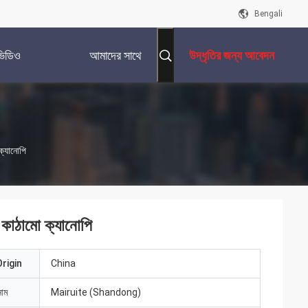
Bengali
ভিডিও
আমাদের সাথে
উদ্ধৃতির জন্য আবেদন
যোগাযোগ করুন
ক্যানোপি
 কাঠামো ক্যানোপি
rigin
China
নাম
Mairuite (Shandong)