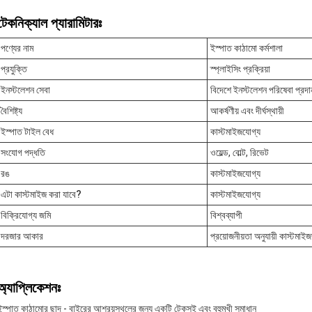
টেকনিক্যাল প্যারামিটারঃ
পণ্যের নাম
ইস্পাত কাঠামো কর্মশালা
প্রযুক্তি
স্প্লাইসিং প্রক্রিয়া
ইনস্টলেশন সেবা
বিদেশে ইনস্টলেশন পরিষেবা প্রদ
বৈশিষ্ট্য
আকর্ষণীয় এবং দীর্ঘস্থায়ী
ইস্পাত টাইল বেধ
কাস্টমাইজযোগ্য
সংযোগ পদ্ধতি
ওয়েল্ড, বোল্ট, রিভেট
রঙ
কাস্টমাইজযোগ্য
এটা কাস্টমাইজ করা যাবে?
কাস্টমাইজযোগ্য
বিক্রিযোগ্য জমি
বিশ্বব্যাপী
দরজার আকার
প্রয়োজনীয়তা অনুযায়ী কাস্টমাই
অ্যাপ্লিকেশনঃ
ইস্পাত কাঠামোর ছাদ - বাইরের আশ্রয়স্থলের জন্য একটি টেকসই এবং বহুমুখী সমাধান