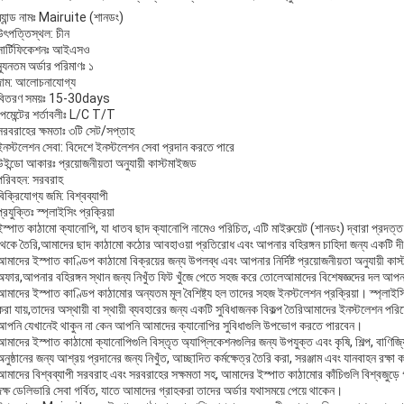
ব্র্যান্ড নামঃ Mairuite (শানডং)
উৎপত্তিস্থল: চীন
সার্টিফিকেশনঃ আইএসও
ন্যূনতম অর্ডার পরিমাণঃ ১
দাম: আলোচনাযোগ্য
বিতরণ সময়ঃ 15-30days
পেমেন্টের শর্তাবলীঃ L/C T/T
সরবরাহের ক্ষমতাঃ ৩টি সেট/সপ্তাহ
ইনস্টলেশন সেবা: বিদেশে ইনস্টলেশন সেবা প্রদান করতে পারে
উইন্ডো আকারঃ প্রয়োজনীয়তা অনুযায়ী কাস্টমাইজড
পরিবহন: সরবরাহ
বিক্রিযোগ্য জমি: বিশ্বব্যাপী
প্রযুক্তিঃ স্প্লাইসিং প্রক্রিয়া
ইস্পাত কাঠামো ক্যানোপি, যা ধাতব ছাদ ক্যানোপি নামেও পরিচিত, এটি মাইরুয়েট (শানডং) দ্বারা প্রদত্
থেকে তৈরি,আমাদের ছাদ কাঠামো কঠোর আবহাওয়া প্রতিরোধ এবং আপনার বহিরঙ্গন চাহিদা জন্য একটি দীর্ঘস
আমাদের ইস্পাত কাণ্ডিপ কাঠামো বিক্রয়ের জন্য উপলব্ধ এবং আপনার নির্দিষ্ট প্রয়োজনীয়তা অনুযায়ী 
অফার,আপনার বহিরঙ্গন স্থান জন্য নিখুঁত ফিট খুঁজে পেতে সহজ করে তোলেআমাদের বিশেষজ্ঞদের দল আপনা
আমাদের ইস্পাত কাণ্ডিপ কাঠামোর অন্যতম মূল বৈশিষ্ট্য হল তাদের সহজ ইনস্টলেশন প্রক্রিয়া। স্প্লাইসিং
করা যায়,তাদের অস্থায়ী বা স্থায়ী ব্যবহারের জন্য একটি সুবিধাজনক বিকল্প তৈরিআমাদের ইনস্টলেশন পরিষে
আপনি যেখানেই থাকুন না কেন আপনি আমাদের ক্যানোপির সুবিধাগুলি উপভোগ করতে পারবেন।
আমাদের ইস্পাত কাঠামো ক্যানোপিগুলি বিস্তৃত অ্যাপ্লিকেশনগুলির জন্য উপযুক্ত এবং কৃষি, শিল্প, বাণিজ্
অনুষ্ঠানের জন্য আশ্রয় প্রদানের জন্য নিখুঁত, আচ্ছাদিত কর্মক্ষেত্র তৈরি করা, সরঞ্জাম এবং যানবাহন র
আমাদের বিশ্বব্যাপী সরবরাহ এবং সরবরাহের সক্ষমতা সহ, আমাদের ইস্পাত কাঠামোর কাঁচিগুলি বিশ্বজুড
দক্ষ ডেলিভারি সেবা গর্বিত, যাতে আমাদের গ্রাহকরা তাদের অর্ডার যথাসময়ে পেয়ে থাকেন।