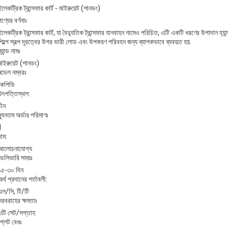
ইলেকট্রিক ট্রান্সফার কার্ট - মাইরুয়েট (শানডং)
পণ্যের বর্ণনাঃ
ইলেকট্রিক ট্রান্সফার কার্ট, যা বৈদ্যুতিক ট্রান্সফার যানবাহন নামেও পরিচিত, এটি একটি ধরণের উপাদান হ্যা
শিল্পে স্বল্প দূরত্বের উপর ভারী লোড এবং উপকরণ পরিবহন জন্য ব্যাপকভাবে ব্যবহৃত হয়.
্র্যান্ড নামঃ
মাইরুয়েট (শানডং)
মডেল নম্বরঃ
কেপিডি
উৎপত্তিস্থল:
চীন
ন্যূনতম অর্ডার পরিমাণঃ
1
দাম:
আলোচনাযোগ্য
ডেলিভারি সময়ঃ
১৫-৩০ দিন
অর্থ প্রদানের শর্তাবলী:
এল/সি, টি/টি
সরবরাহের ক্ষমতাঃ
৩টি সেট/সপ্তাহ
প্লেট বেধঃ