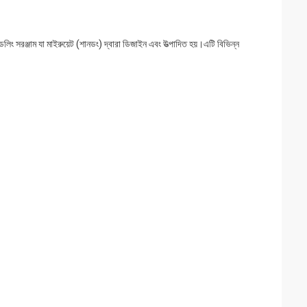
ন্ডলিং সরঞ্জাম যা মাইরুয়েট (শানডং) দ্বারা ডিজাইন এবং উত্পাদিত হয়।এটি বিভিন্ন