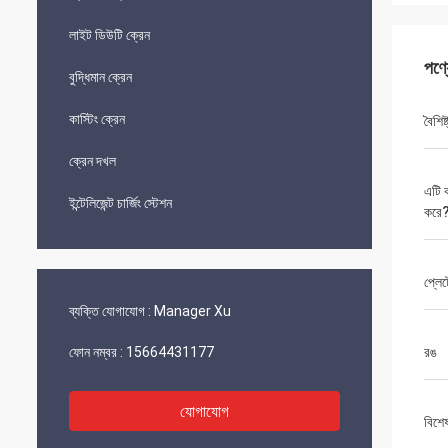
লাইট ডিউটি ​​ক্রেন
পণ্
বুদ্ধিমান ক্রেন
কাস্টিং ক্রেন
বৈশিষ্
ক্রেন দখল
এটি 
ইন্টেলিজেন্ট চার্জিং স্টেশন
করে
প্লেট
ব্যক্তি যোগাযোগ :
Manager Xu
ফোন নম্বর :
15664431177
রঙ
যোগাযোগ
বিশে