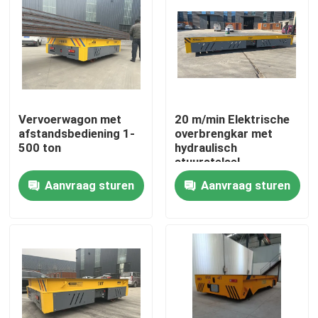
Ongeveer ons
Fabrieksreis
Vervoerwagon met
20 m/min Elektrische
Kwaliteitscontrole
afstandsbediening 1-
overbrengkar met
500 ton
hydraulisch
stuurstelsel
Contacteer ons
Aanvraag sturen
Aanvraag sturen
Verzoek om een Citaat
elektrische overdrachtkar
AGV Overdrachtkar