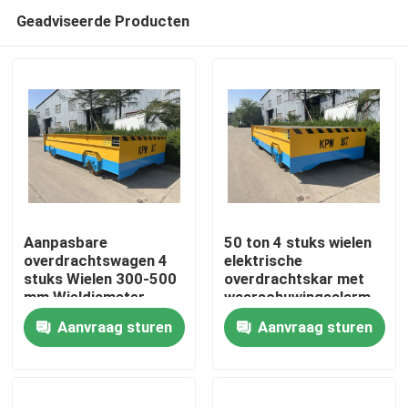
Geadviseerde Producten
Aanpasbare
50 ton 4 stuks wielen
overdrachtswagen 4
elektrische
stuks Wielen 300-500
overdrachtskar met
Huis
mm Wieldiameter
waarschuwingsalarm
en eindstop
Aanvraag sturen
Aanvraag sturen
Producten
Video's