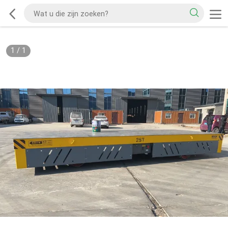
1
/
1