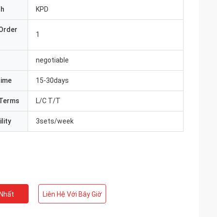
nh
KPD
Order
1
negotiable
Time
15-30days
Terms
L/C T/T
lity
3sets/week
 Nhất
Liên Hệ Với Bây Giờ