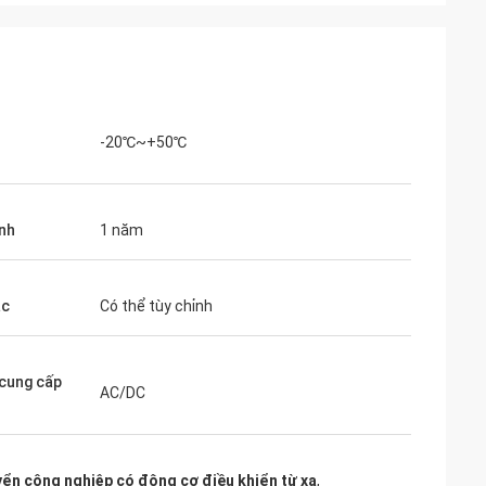
-20℃~+50℃
nh
1 năm
ắc
Có thể tùy chỉnh
cung cấp
AC/DC
uyển công nghiệp có động cơ điều khiển từ xa
,