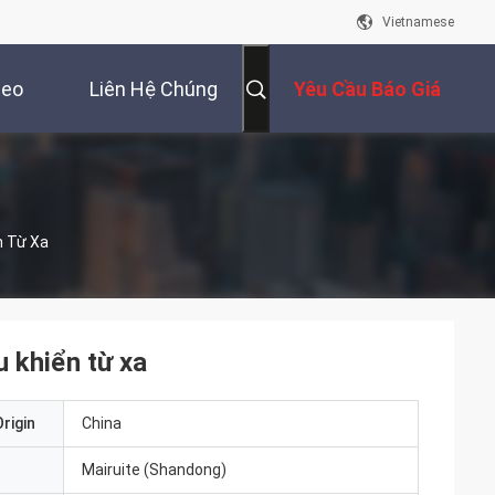
Vietnamese
deo
Liên Hệ Chúng
Yêu Cầu Báo Giá
Tôi
n Từ Xa
u khiển từ xa
rigin
China
Mairuite (Shandong)