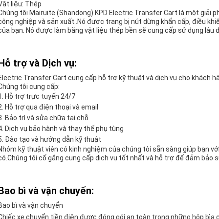
Vật liệu: Thép
Chúng tôi Mairuite (Shandong) KPD Electric Transfer Cart là một giải 
công nghiệp và sản xuất..Nó được trang bị nút dừng khẩn cấp, điều khi
của bạn. Nó được làm bằng vật liệu thép bền sẽ cung cấp sử dụng lâu d
Hỗ trợ và Dịch vụ:
Electric Transfer Cart cung cấp hỗ trợ kỹ thuật và dịch vụ cho khách h
Chúng tôi cung cấp:
Hỗ trợ trực tuyến 24/7
Hỗ trợ qua điện thoại và email
Bảo trì và sửa chữa tại chỗ
Dịch vụ bảo hành và thay thế phụ tùng
Đào tạo và hướng dẫn kỹ thuật
Nhóm kỹ thuật viên có kinh nghiệm của chúng tôi sẵn sàng giúp bạn vớ
có.Chúng tôi cố gắng cung cấp dịch vụ tốt nhất và hỗ trợ để đảm bảo s
Bao bì và vận chuyển:
Bao bì và vận chuyển
Chiếc xe chuyển tiền điện được đóng gói an toàn trong những hộp bìa 