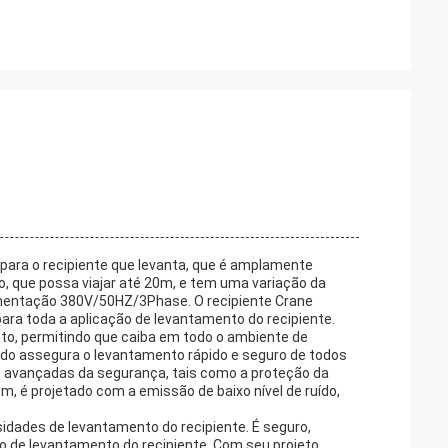
para o recipiente que levanta, que é amplamente
io, que possa viajar até 20m, e tem uma variação da
imentação 380V/50HZ/3Phase. O recipiente Crane
para toda a aplicação de levantamento do recipiente.
to, permitindo que caiba em todo o ambiente de
o assegura o levantamento rápido e seguro de todos
as avançadas da segurança, tais como a proteção da
, é projetado com a emissão de baixo nível de ruído,
sidades de levantamento do recipiente. É seguro,
ão de levantamento do recipiente. Com seu projeto