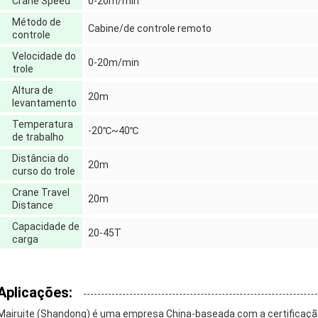
Crane Speed
0-20m/min
Método de
Cabine/de controle remoto
controle
Velocidade do
0-20m/min
trole
Altura de
20m
levantamento
Temperatura
-20℃~40℃
de trabalho
Distância do
20m
curso do trole
Crane Travel
20m
Distance
Capacidade de
20-45T
carga
Aplicações:
Mairuite (Shandong) é uma empresa China-baseada com a certificação 