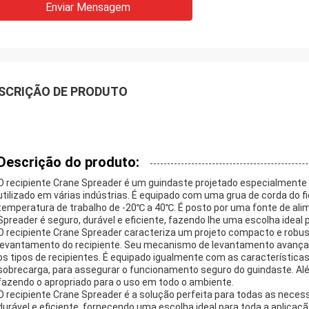
Enviar Mensagem
SCRIÇÃO DE PRODUTO
Descrição do produto:
O recipiente Crane Spreader é um guindaste projetado especialmente 
utilizado em várias indústrias. É equipado com uma grua de corda do f
temperatura de trabalho de -20℃ a 40℃. É posto por uma fonte de al
Spreader é seguro, durável e eficiente, fazendo lhe uma escolha ideal 
O recipiente Crane Spreader caracteriza um projeto compacto e robus
levantamento do recipiente. Seu mecanismo de levantamento avançad
os tipos de recipientes. É equipado igualmente com as característic
sobrecarga, para assegurar o funcionamento seguro do guindaste. Além
fazendo o apropriado para o uso em todo o ambiente.
O recipiente Crane Spreader é a solução perfeita para todas as neces
durável e eficiente, fornecendo uma escolha ideal para toda a aplicaç