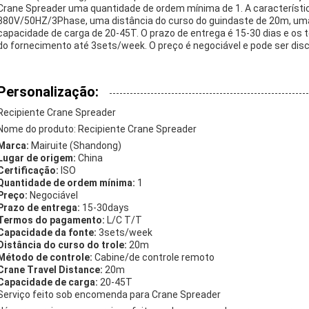
Crane Spreader uma quantidade de ordem mínima de 1. A característi
380V/50HZ/3Phase, uma distância do curso do guindaste de 20m, uma
capacidade de carga de 20-45T. O prazo de entrega é 15-30 dias e o
do fornecimento até 3sets/week. O preço é negociável e pode ser dis
Personalização:
Recipiente Crane Spreader
Nome do produto: Recipiente Crane Spreader
Marca:
Mairuite (Shandong)
Lugar de origem:
China
Certificação:
ISO
Quantidade de ordem mínima:
1
Preço:
Negociável
Prazo de entrega:
15-30days
Termos do pagamento:
L/C T/T
Capacidade da fonte:
3sets/week
Distância do curso do trole:
20m
Método de controle:
Cabine/de controle remoto
Crane Travel Distance:
20m
Capacidade de carga:
20-45T
Serviço feito sob encomenda para Crane Spreader