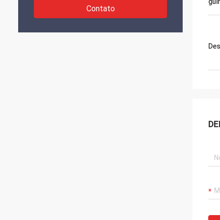
gui
Contato
Des
DE