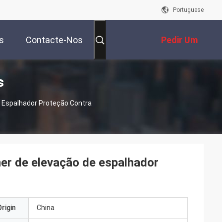
Portuguese
s
Contacte-Nos
Pedir Um
s
Orçamento
e Espalhador Proteção Contra
ner de elevação de espalhador
rigin
China