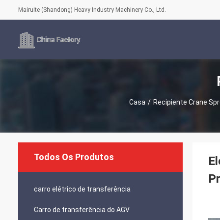
Mairuite (Shandong) Heavy Industry Machinery Co., Ltd.
Casa
/
Recipiente Crane Sp
Todos Os Produtos
El
P
carro elétrico de transferência
Carro de transferência do AGV