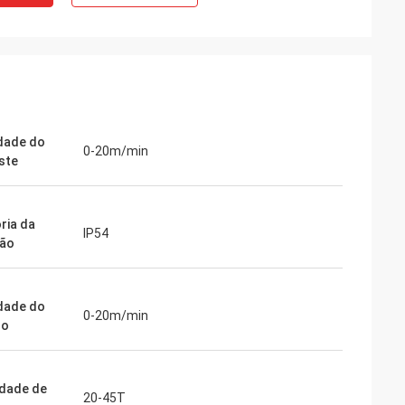
dade do
0-20m/min
ste
ria da
IP54
ção
dade do
0-20m/min
ho
dade de
20-45T