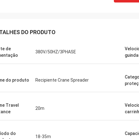
TALHES DO PRODUTO
te de
Veloci
380V/50HZ/3PHASE
mentação
guinda
Catego
e do produto
Recipiente Crane Spreader
prote
ne Travel
Veloci
20m
tance
carrin
íodo do
Capaci
18-35m