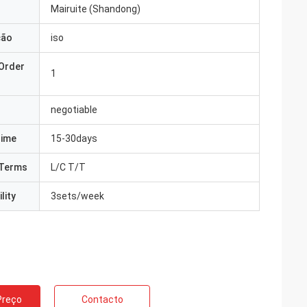
Mairuite (Shandong)
ção
iso
Order
1
negotiable
Time
15-30days
Terms
L/C T/T
lity
3sets/week
Preço
Contacto