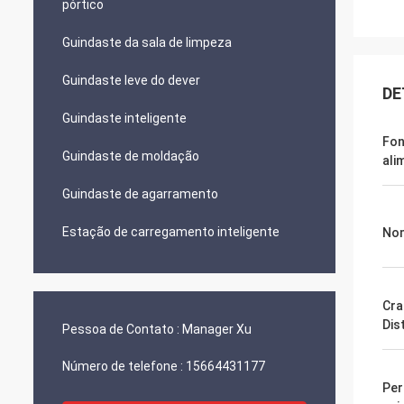
pórtico
Guindaste da sala de limpeza
Guindaste leve do dever
DE
Guindaste inteligente
Fon
Guindaste de moldação
ali
Guindaste de agarramento
Estação de carregamento inteligente
Nom
Cra
Dis
Pessoa de Contato :
Manager Xu
Número de telefone :
15664431177
Per