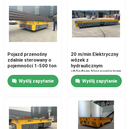
O nas
Wycieczka po fabryce
Kontrola jakości
Pojazd przenośny
20 m/min Elektryczny
zdalnie sterowany o
wózek z
pojemności 1-500 ton
hydraulicznym
Skontaktuj się z nami
układem kierowniczym
Wyślij zapytanie
Wyślij zapytanie
Poprosić o wycenę
Elektryczny wózek transferowy
Wózek transportowy AGV