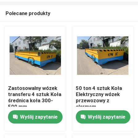
Polecane produkty
Zastosowalny wózek
50 ton 4 sztuk Koła
transferu 4 sztuk Koła
Elektryczny wózek
Dom
średnica koła 300-
przewozowy z
500 mm
alarmem
ostrzegawczym i
Wyślij zapytanie
Wyślij zapytanie
Produkty
końcowym
zatrzymaniem
Filmy