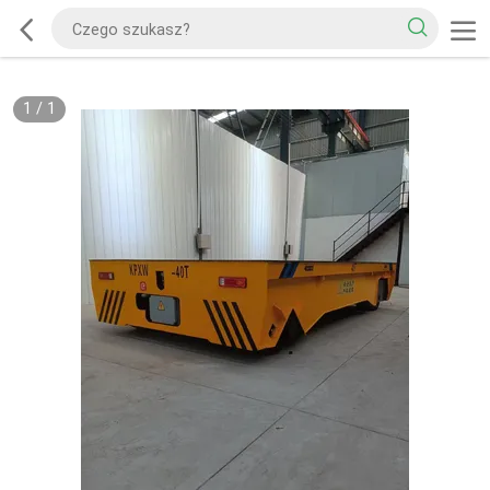
1
/
1