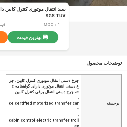
SGS TUV
MOQ：1
قیمت：e
بهترین قیمت
توضیحات محصول
چرخ دستی انتقال موتوری کنترل کابین، چر
خ دستی انتقال موتوری دارای گواهینامه c
e، چرخ دستی انتقال برقی کنترل کابین
,
برجسته:
ce certified motorized transfer car
t
,
cabin control electric transfer troll
ey