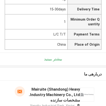
15-30days
Delivery Time
Minimum Order Q
1
uantity
L/C T/T
Payment Terms
China
Place of Origin
بیشتر ببینید
دربارهی ما
Mairuite (Shandong) Heavy
Industry Machinery Co., Ltd.
مشخصات سازنده
Yangliu Industrial Park, Xintai