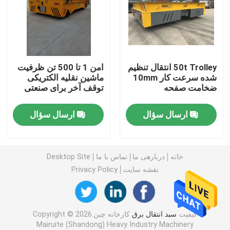
سبد حمل و نقل ریلی
جرثقیل دروازه ای تایر لاستیکی
50t Trolley انتقال تنظیم
امن 1 تا 500 تن ظرفیت
شده سرعت کار 10mm
ماشین نقلیه الکتریکی
ضخامت صفحه
توقف آخر برای صنعتی
سطل بگیر
ارسال سؤال
ارسال سؤال
جرثقیل بالابر قایق بادبانی
پخش کننده جرثقیل کانتینری
خانه
دربارهی ما
تماس با ما
Desktop Site
نقشه سایت
Privacy Policy
جرثقیل ضد انفجار
کیفیت
سبد انتقال برق
کارخانه چین.Copyright © 2026
سایبان سازه فولادی
Mairuite (Shandong) Heavy Industry Machinery