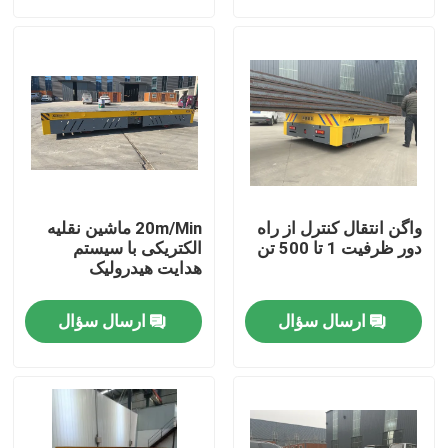
درباره ما
تور کارخانه
کنترل کیفیت
واگن انتقال کنترل از راه
20m/Min ماشین نقلیه
با ما تماس بگیرید
دور ظرفیت 1 تا 500 تن
الکتریکی با سیستم
هدایت هیدرولیک
درخواست نقل قول
ارسال سؤال
ارسال سؤال
سبد انتقال برق
سبد انتقال AGV