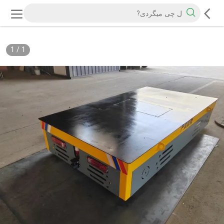
1
/
1