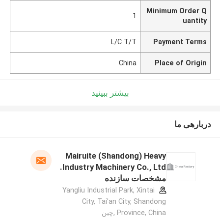
Minimum Order Q
1
uantity
L/C T/T
Payment Terms
China
Place of Origin
بیشتر ببینید
دربارهی ما
Mairuite (Shandong) Heavy
Industry Machinery Co., Ltd.
مشخصات سازنده
Yangliu Industrial Park, Xintai
City, Tai'an City, Shandong
Province, China ,چین