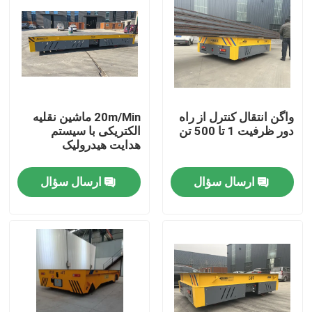
درباره ما
تور کارخانه
واگن انتقال کنترل از راه
20m/Min ماشین نقلیه
کنترل کیفیت
دور ظرفیت 1 تا 500 تن
الکتریکی با سیستم
هدایت هیدرولیک
با ما تماس بگیرید
ارسال سؤال
ارسال سؤال
درخواست نقل قول
سبد انتقال برق
سبد انتقال AGV