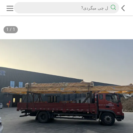
1
/
1