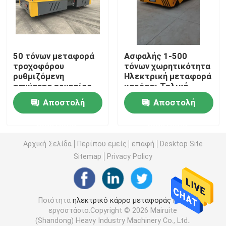
Κάρρο μεταφοράς ραγών
50 τόνων μεταφορά
Ασφαλής 1-500
Γομμαρισμένος λάστιχο γερανός ατσάλινων σκελετώ
τροχοφόρου
τόνων χωρητικότητα
ρυθμιζόμενη
Ηλεκτρική μεταφορά
ταχύτητα εργασίας
καρότσι Τελική
Κάδος αρπαγών
10 mm πάχος πλάκας
στάση για
Αποστολή
Αποστολή
βιομηχανική
Ανυψωτικός γερανός γιοτ
ερώτησης
ερώτησης
Αρχική Σελίδα
Περίπου εμείς
επαφή
Desktop Site
Διαστολέας γερανών εμπορευματοκιβωτίων
Sitemap
Privacy Policy
Explosionproof γερανός
Ποιότητα
ηλεκτρικό κάρρο μεταφοράς
Κίνα
εργοστάσιο.Copyright © 2026 Mairuite
Θόλος δομών χάλυβα
(Shandong) Heavy Industry Machinery Co., Ltd..