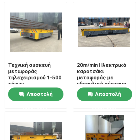
Περίπου εμείς
Γύρος εργοστασίων
Ποιοτικός έλεγχος
Τεχνική συσκευή
20m/min Ηλεκτρικό
μεταφοράς
καροτσάκι
Μας ελάτε σε επαφή με
τηλεχειρισμού 1-500
μεταφοράς με
τόνων
υδραυλικό σύστημα
διεύθυνσης
Αποστολή
Αποστολή
Ζητήστε ένα απόσπασμα
ερώτησης
ερώτησης
ηλεκτρικό κάρρο μεταφοράς
AGV κάρρο μεταφοράς