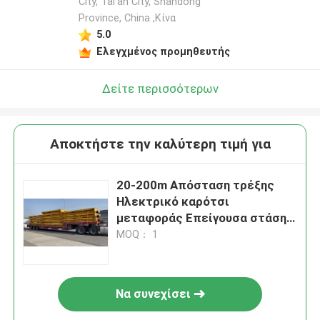
City, Tai'an City, Shandong
Province, China ,Κίνα
5.0
Ελεγχμένος προμηθευτής
Δείτε περισσότερων
Αποκτήστε την καλύτερη τιμή για
20-200m Απόσταση τρέξης
Ηλεκτρικό καρότσι
μεταφοράς Επείγουσα στάση
κουμπί / περιοριστής
MOQ： 1
ταχύτητας
Να συνεχίσει