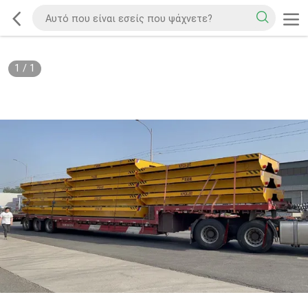
1
/
1