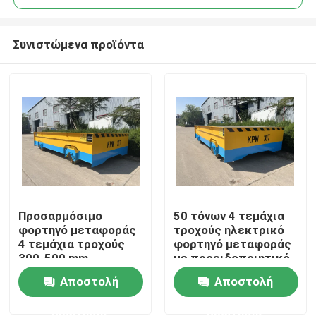
Συνιστώμενα προϊόντα
Προσαρμόσιμο
50 τόνων 4 τεμάχια
Σπίτι
φορτηγό μεταφοράς
τροχούς ηλεκτρικό
4 τεμάχια τροχούς
φορτηγό μεταφοράς
300-500 mm
με προειδοποιητικό
Προϊόντα
διάμετρος τροχού
συναγερμό και τελική
Αποστολή
Αποστολή
στάση
ερώτησης
ερώτησης
Βίντεο