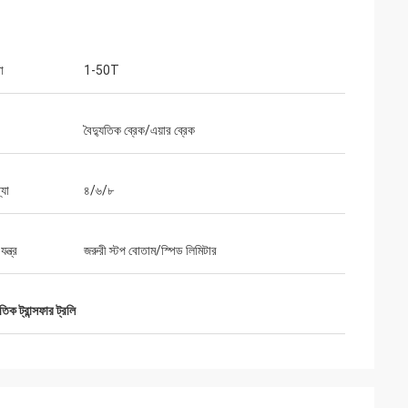
া
1-50T
বৈদ্যুতিক ব্রেক/এয়ার ব্রেক
্যা
৪/৬/৮
ন্ত্র
জরুরী স্টপ বোতাম/স্পিড লিমিটার
িক ট্রান্সফার ট্রলি