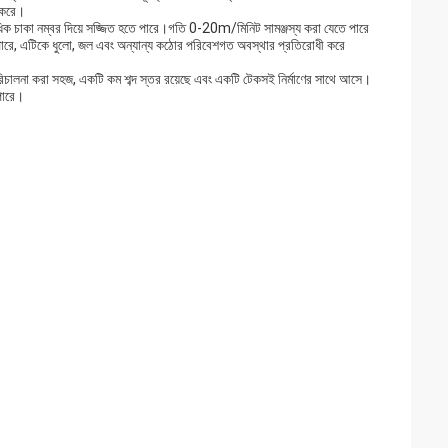
ন করে।
 একাধিক চাকা নম্বর দিয়ে সজ্জিত হতে পারে।গতি 0-20m/মিনিট সামঞ্জস্য করা যেতে পারে
 পারে, এটিকে ধুলো, জল এবং অন্যান্য কঠোর পরিবেশগত অবস্থার প্রতিরোধী করে
ি পরিচালনা করা সহজ, একটি কম শব্দ স্তর রয়েছে এবং একটি টেকসই নির্মাণের সাথে আসে।
পারে।