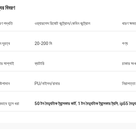
যের বিবরণ
ত্রণ পদ্ধতি
ওয়্যারলেস রিমোট কন্ট্রোল/কেবিন কন্ট্রোল
ধারণ ক্ষমত
 দূরত্ব
20-200 মি
পণ্য
ার সাপ্লাই
ব্যাটারি
চাকার সংখ
 উপাদান
PU/নাইলন/রাবার
নিরাপত্তা য
ষভাবে তুলে ধরা
50 টন বৈদ্যুতিক ট্রান্সফার কার্ট
,
1 টন বৈদ্যুতিক ট্রান্সফার ট্রলি
,
ip55 বৈদ্যুত