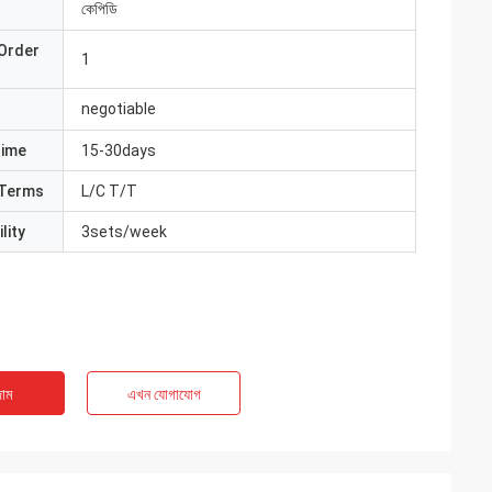
কেপিডি
Order
1
negotiable
Time
15-30days
Terms
L/C T/T
lity
3sets/week
াম
এখন যোগাযোগ