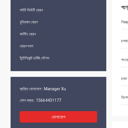
পণ্
লাইট ডিউটি ​​ক্রেন
বুদ্ধিমান ক্রেন
নিয়ন্
কাস্টিং ক্রেন
চলমান
ক্রেন দখল
ইন্টেলিজেন্ট চার্জিং স্টেশন
পাওয়
চাকা
ব্যক্তি যোগাযোগ :
Manager Xu
বিশে
ফোন নম্বর :
15664431177
যোগাযোগ