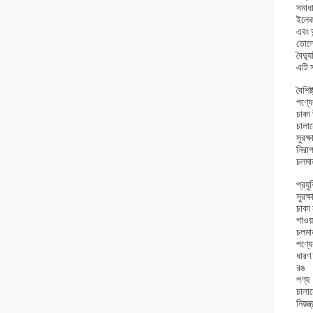
সমাধ
ইলেকট
এবং 
তোল
বৈদ্য
এটি 
বৈশিষ্ট
পণ্যে
চাকা
চালান
সুরক্ষ
নিরাপত
চলমা
প্রযু
সুরক্
চাকা 
পাওয়
চলমান
পণ্যে
ধারণ 
রঙ
পণ্য
চালান
নিয়ন্