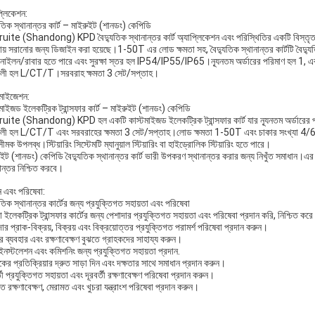
প্লিকেশন:
ুতিক স্থানান্তর কার্ট – মাইরুইট (শানডং) কেপিডি
uite (Shandong) KPD বৈদ্যুতিক স্থানান্তর কার্ট অ্যাপ্লিকেশন এবং পরিস্থিতির একটি বিস্তৃত পর
ায় সরানোর জন্য ডিজাইন করা হয়েছে।1-50T এর লোড ক্ষমতা সহ, বৈদ্যুতিক স্থানান্তর কার্টটি বৈদ্যুত
াইলন/রাবার হতে পারে এবং সুরক্ষা স্তর হল IP54/IP55/IP65।ন্যূনতম অর্ডারের পরিমাণ হল 1, এব
াবলী হল L/CT/T।সরবরাহ ক্ষমতা 3 সেট/সপ্তাহ।
টমাইজেশন:
মাইজড ইলেকট্রিক ট্রান্সফার কার্ট – মাইরুইট (শানডং) কেপিডি
uite (Shandong) KPD হল একটি কাস্টমাইজড ইলেকট্রিক ট্রান্সফার কার্ট যার ন্যূনতম অর্ডারের প
াবলী হল L/CT/T এবং সরবরাহের ক্ষমতা 3 সেট/সপ্তাহ।লোড ক্ষমতা 1-50T এবং চাকার সংখ্যা 4/6/
ীমক উপলব্ধ।স্টিয়ারিং সিস্টেমটি ম্যানুয়াল স্টিয়ারিং বা হাইড্রোলিক স্টিয়ারিং হতে পারে।
ইট (শানডং) কেপিডি বৈদ্যুতিক স্থানান্তর কার্ট ভারী উপকরণ স্থানান্তর করার জন্য নিখুঁত সমাধান।এর উ
ান্তর নিশ্চিত করবে।
ন এবং পরিষেবা:
ুতিক স্থানান্তর কার্টের জন্য প্রযুক্তিগত সহায়তা এবং পরিষেবা
ইলেকট্রিক ট্রান্সফার কার্টের জন্য পেশাদার প্রযুক্তিগত সহায়তা এবং পরিষেবা প্রদান করি, নিশ্চিত করে
ার প্রাক-বিক্রয়, বিক্রয় এবং বিক্রয়োত্তর প্রযুক্তিগত পরামর্শ পরিষেবা প্রদান করুন।
র ব্যবহার এবং রক্ষণাবেক্ষণ বুঝতে গ্রাহকদের সাহায্য করুন।
ইনস্টলেশন এবং কমিশনিং জন্য প্রযুক্তিগত সহায়তা প্রদান.
কের প্রতিক্রিয়ার দ্রুত সাড়া দিন এবং দক্ষতার সাথে সমাধান প্রদান করুন।
্তী প্রযুক্তিগত সহায়তা এবং দূরবর্তী রক্ষণাবেক্ষণ পরিষেবা প্রদান করুন।
িত রক্ষণাবেক্ষণ, মেরামত এবং খুচরা যন্ত্রাংশ পরিষেবা প্রদান করুন।