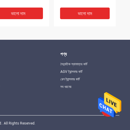
ভালো দাম
ভালো দাম
পণ্য
বৈদ্যুতিক স্থানান্তর কার্ট
AGV ট্রান্সফার কার্ট
রেল ট্রান্সফার কার্ট
সব ধরনের
8 চাকার ইন্ডাস্ট্রিয়াল ইলেকট্রিক
ইন্ডাস্ট্রিয়াল অটোমেশনের জন্য
্সফার কার্ট 30টন ওয়্যারলেস রিমোট
IP54/IP55/IP65 মোটরাইজড
রোল
ট্রান্সফার কার্ট
ভালো দাম
ভালো দাম
td.. All Rights Reserved.