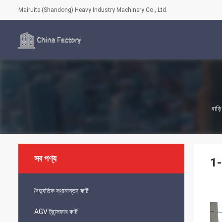
Mairuite (Shandong) Heavy Industry Machinery Co., Ltd.
বাড়ি
সব পণ্য
1-5
বৈদ্যুতিক স্থানান্তর কার্ট
AGV ট্রান্সফার কার্ট