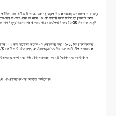
িসীমা আছে.এটি ভারী বোঝা, যেমন বড় যন্ত্রপাতি এবং সরঞ্জাম, এক জায়গা থেকে অন্য
িক ব্রেক বা এয়ার ব্রেক সহ আসে এবং এটি ব্যাটারি দ্বারা চালিত হয়।চাকা উপাদান
ং আপনি মূল্য নিয়ে আলোচনা করতে পারেন।ডেলিভারি সময় 15-30 দিন, এবং পেমেন্ট
রিমাণ 1। মূল্য আলোচনা সাপেক্ষ এবং ডেলিভারির সময় 15-30 দিন।অর্থপ্রদানের
8।রঙটি কাস্টমাইজযোগ্য, এবং নিরাপত্তা ডিভাইস যেমন জরুরী স্টপ বোতাম এবং
চ্চ-মানের নকশা এবং নির্ভরযোগ্য কর্মক্ষমতা সহ, এটি নিরাপদ এবং দক্ষ উপাদান
 যে পণ্যগুলি নিরাপদ এবং ব্যবহারে নির্ভরযোগ্য।