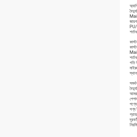
অ্যা
বৈদ্য
Mair
জায়গ
PU/ন
শর্ত
কাস্
কাস্ট
Mair
শর্ত
গতি স
মাইরু
স্থান
সমর্থ
বৈদ্য
আমরা 
পেশাদ
পণ্যে
পণ্য 
গ্রাহ
দূরবর
নিয়ম