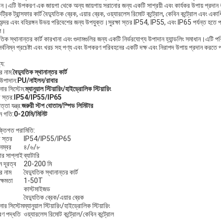
ান।এটি উপকরণ এক জায়গা থেকে অন্য জায়গায় সরানোর জন্য একটি সাশ্রয়ী এবং কার্যকর উপায় প্রদা
্রিক ট্রান্সফার কার্ট বৈদ্যুতিক ব্রেক, এয়ার ব্রেক, ওয়্যারলেস রিমোট কন্ট্রোল, কেবিন কন্ট্রোল এবং
অন্দর এবং বহিরঙ্গন উভয় পরিবেশের জন্য উপযুক্ত।সুরক্ষা স্তর IP54, IP55, এবং IP65 পর্যন্ত হতে
ে।
ুতিক স্থানান্তর কার্ট কারখানা এবং গুদামগুলির জন্য একটি নির্ভরযোগ্য উপাদান হ্যান্ডলিং সমাধান।এট
সর্বনিম্ন প্রচেষ্টা এবং খরচ সহ পণ্য এবং উপকরণ পরিবহনের একটি দক্ষ এবং নিরাপদ উপায় প্রদান করতে 
্য:
র নাম:
বৈদ্যুতিক স্থানান্তর কার্ট
 উপাদান:
PU/নাইলন/রাবার
োর সিস্টেম:
ম্যানুয়াল স্টিয়ারিং/হাইড্রোলিক স্টিয়ারিং
া স্তর:
IP54/IP55/IP65
্তা যন্ত্র:
জরুরী স্টপ বোতাম/স্পিড লিমিটার
ন গতি:
0-20মি/মিনিট
ক্তিগত পরামিতি:
ষা স্তর
IP54/IP55/IP65
নম্বর
৪/৬/৮
ার সাপ্লাই
ব্যাটারি
 দূরত্ব
20-200 মি
র নাম
বৈদ্যুতিক স্থানান্তর কার্ট
ক্ষমতা
1-50T
কাস্টমাইজড
বৈদ্যুতিক ব্রেক/এয়ার ব্রেক
োর সিস্টেম
ম্যানুয়াল স্টিয়ারিং/হাইড্রোলিক স্টিয়ারিং
ত্রণ পদ্ধতি
ওয়্যারলেস রিমোট কন্ট্রোল/কেবিন কন্ট্রোল