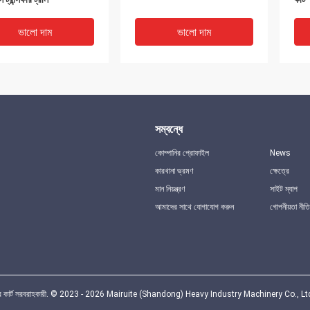
ভালো দাম
ভালো দাম
সম্বন্ধে
কোম্পানির প্রোফাইল
News
কারখানা ভ্রমণ
ক্ষেত্রে
মান নিয়ন্ত্রণ
সাইট ম্যাপ
আমাদের সাথে যোগাযোগ করুন
গোপনীয়তা নীতি
 নিরাপত্তা সুরক্ষা শিল্প স্থানান্তর
ইলেকট্রিক ব্রেক/এয়ার ব্রেক 20-
4/6/
40 টন হাইড্রোলিক উত্তোলন
30m/মিনিট সহ SGS TUV
ট্রান
সার্টিফাইড ইলেকট্রিক ট্রান্সফার কার্ট
কন্ট্
ভালো দাম
ভালো দাম
থানান্তর কার্ট সরবরাহকারী. © 2023 - 2026 Mairuite (Shandong) Heavy Industry Machinery Co., L