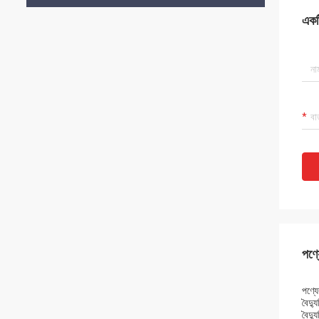
একটি
পণ্য
পণ্যের
বৈদ্য
বৈদ্য